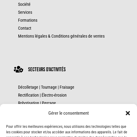
Société
Services
Formations
Contact
Mentions légales & Conditions générales de ventes

secteurs d'activités
Décolletage
|
Tournage
|
Fraisage
Rectification
|
Électro-érosion
Robotisation |
Perçage
Métrologie
|
Forage
Gérer le consentement
Mortaisage
|
Sciage
Pour offrir les meilleures expériences, nous utilisons des technologies telles que
Stockage
|
Tôlerie
les cookies pour stocker et/ou accéder aux informations des appareils. Le fait de
CFAO & liaison MOCN