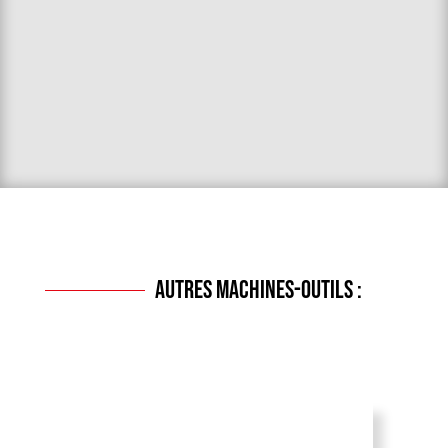
t
i
v
e
:
autres machines-outils :