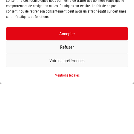
consentir à ces technologies nous permettra de traiter des données telles que le
comportement de navigation ou les ID uniques sur ce site. Le fait de ne pas
consentir ou de retirer son consentement peut avoir un effet négatif sur certaines
caractéristiques et fonctions.

constructeurs
Accepter
CMZ
|
CMZ (décolletage)
|
Somab
Somab (fraisage)
|
Tornos
|
ZMM
Refuser
Hartford
|
Akira-Seiki
|
EMCO
Voir les préférences
Bumotec
|
JtekT-Toyoda
|
Soraluce
Axile
|
Palmary
|
Fanuc
|
Geminis
Mentions légales
Kasto (sciage)
|
Kasto (stockage)
Danobat
|
GER
|
Robojob
|
Wenzel
|
Fortek
Cincinnati
|
Alzmetall
|
Remo
Unitech-Troyan
|
Infotop
Bretagne | Normandie | Nouvelle Aquitaine | Pays de la Loire