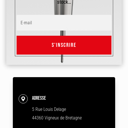
stock…
des solutions pour l'ensemble de la France.
S'INSCRIRE
Adresse
5 Rue Louis Delage
44360 Vigneux de Bretagne