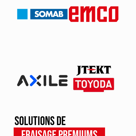
+33 (0)2 40 63 38 63
Solutions de
fraisage premiums