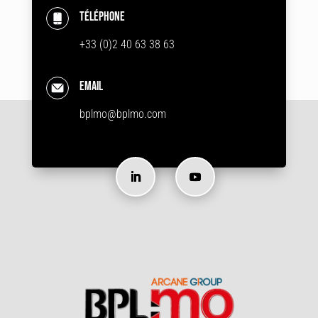
Téléphone
+33 (0)2 40 63 38 63
Email
bplmo@bplmo.com