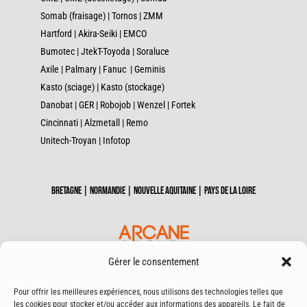
Somab (fraisage)
|
Tornos
|
ZMM
Hartford
|
Akira-Seiki
|
EMCO
Bumotec
|
JtekT-Toyoda
|
Soraluce
Axile
|
Palmary
|
Fanuc
|
Geminis
Kasto (sciage)
|
Kasto (stockage)
Danobat
|
GER
|
Robojob
|
Wenzel
|
Fortek
Cincinnati
|
Alzmetall
|
Remo
Unitech-Troyan
|
Infotop
Bretagne | Normandie | Nouvelle Aquitaine | Pays de la Loire
Gérer le consentement
Pour offrir les meilleures expériences, nous utilisons des technologies telles que
les cookies pour stocker et/ou accéder aux informations des appareils. Le fait de