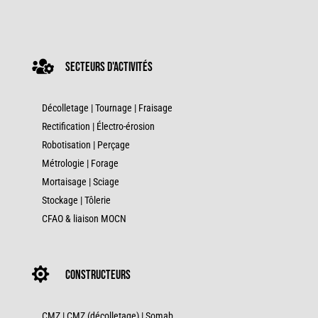

secteurs d'activités
Décolletage
|
Tournage
|
Fraisage
Rectification
|
Électro-érosion
Robotisation |
Perçage
Métrologie
|
Forage
Mortaisage
|
Sciage
Stockage
|
Tôlerie
CFAO & liaison MOCN

constructeurs
CMZ
|
CMZ (décolletage)
|
Somab