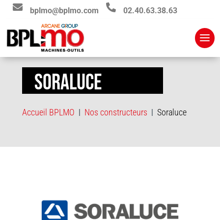


bplmo@bplmo.com
02.40.63.38.63
SORALUCE
Accueil BPLMO
Nos constructeurs
Soraluce
|
|