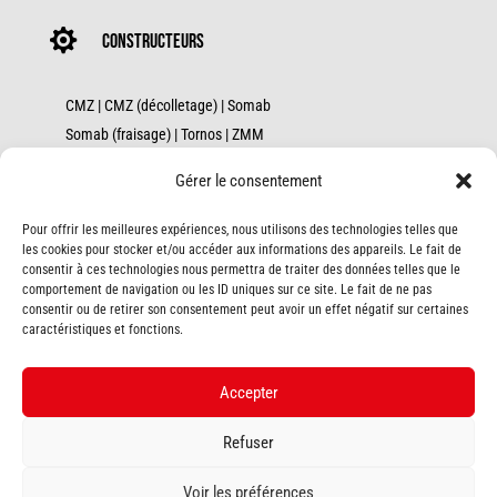

constructeurs
CMZ
|
CMZ (décolletage)
|
Somab
Somab (fraisage)
|
Tornos
|
ZMM
Hartford
|
Akira-Seiki
|
EMCO
Gérer le consentement
Bumotec
|
JtekT-Toyoda
|
Soraluce
Axile
|
Palmary
|
Fanuc
|
Geminis
Pour offrir les meilleures expériences, nous utilisons des technologies telles que
Kasto (sciage)
|
Kasto (stockage)
les cookies pour stocker et/ou accéder aux informations des appareils. Le fait de
consentir à ces technologies nous permettra de traiter des données telles que le
Danobat
|
GER
|
Robojob
|
Wenzel
|
Fortek
comportement de navigation ou les ID uniques sur ce site. Le fait de ne pas
Cincinnati
|
Alzmetall
|
Remo
consentir ou de retirer son consentement peut avoir un effet négatif sur certaines
caractéristiques et fonctions.
Unitech-Troyan
|
Infotop
Accepter
Bretagne | Normandie | Nouvelle Aquitaine | Pays de la Loire
Refuser
Voir les préférences