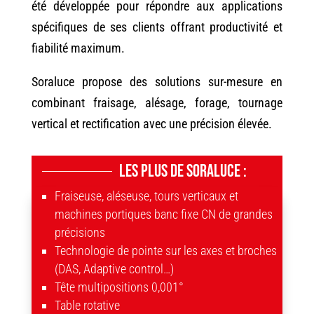
été développée pour répondre aux applications
spécifiques de ses clients offrant productivité et
fiabilité maximum.
Soraluce propose des solutions sur-mesure en
combinant fraisage, alésage, forage, tournage
vertical et rectification avec une précision élevée.
Les plus de Soraluce :
Fraiseuse, aléseuse, tours verticaux et
machines portiques banc fixe CN de grandes
précisions
Technologie de pointe sur les axes et broches
(DAS, Adaptive control…)
Tête multipositions 0,001°
Table rotative