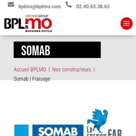


bplmo@bplmo.com
02.40.63.38.63
SOMAB
Accueil BPLMO
Nos constructeurs
|
|
Somab | Fraisage