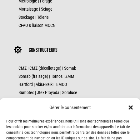
Métrologie
|
Forage
Mortaisage
|
Sciage
Stockage
|
Tôlerie
CFAO & liaison MOCN

constructeurs
CMZ
|
CMZ (décolletage)
|
Somab
Somab (fraisage)
|
Tornos
|
ZMM
Hartford
|
Akira-Seiki
|
EMCO
Bumotec
|
JtekT-Toyoda
|
Soraluce
Axile
|
Palmary
|
Fanuc
|
Geminis
Gérer le consentement
Kasto (sciage)
|
Kasto (stockage)
Danobat
|
GER
|
Robojob
|
Wenzel
|
Fortek
Pour offrir les meilleures expériences, nous utilisons des technologies telles que
Cincinnati
|
Alzmetall
|
Remo
les cookies pour stocker et/ou accéder aux informations des appareils. Le fait de
consentir à ces technologies nous permettra de traiter des données telles que le
Unitech-Troyan
|
Infotop
comportement de navigation ou les ID uniques sur ce site. Le fait de ne pas