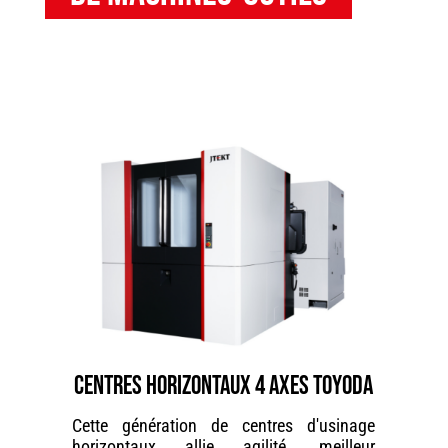
CENTRES HORIZONTAUX 4 AXES TOYODA
Cette génération de centres d'usinage
horizontaux allie agilité, meilleur