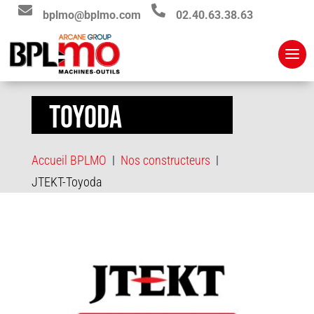


bplmo@bplmo.com
02.40.63.38.63
TOYODA
Accueil BPLMO
Nos constructeurs
|
|
JTEKT-Toyoda