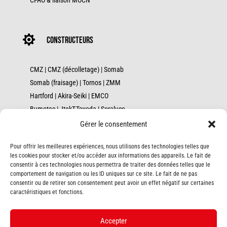

constructeurs
CMZ
|
CMZ (décolletage)
|
Somab
Somab (fraisage)
|
Tornos
|
ZMM
Hartford
|
Akira-Seiki
|
EMCO
Bumotec
|
JtekT-Toyoda
|
Soraluce
Axile
|
Palmary
|
Fanuc
|
Geminis
Gérer le consentement
Kasto (sciage)
|
Kasto (stockage)
Pour offrir les meilleures expériences, nous utilisons des technologies telles que
Danobat
|
GER
|
Robojob
|
Wenzel
|
Fortek
les cookies pour stocker et/ou accéder aux informations des appareils. Le fait de
Cincinnati
|
Alzmetall
|
Remo
consentir à ces technologies nous permettra de traiter des données telles que le
comportement de navigation ou les ID uniques sur ce site. Le fait de ne pas
Unitech-Troyan
|
Infotop
consentir ou de retirer son consentement peut avoir un effet négatif sur certaines
caractéristiques et fonctions.
Bretagne | Normandie | Nouvelle Aquitaine | Pays de la Loire
Accepter